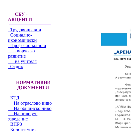
СБУ -
АКЦЕНТИ
Трудовоправни
Социално-
икономически
Професионално и
творческо
развитие
на учителя
Отдих
НОРМАТИВНИ
ДОКУМЕНТИ
КТД
На отраслово ниво
На общинско ниво
На ниво уч.
заведение
ВПРЗ
Конституция