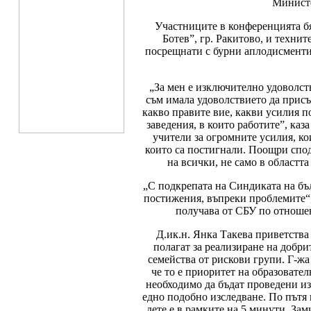
Министе
Участниците в конференцията б
Ботев”, гр. Ракитово, и техн
посрещнати с бурни аплодисменти
„За мен е изключително удоволств
съм имала удоволствието да присъс
какво правите вие, какви усилия п
заведения, в които работите”, ка
учители за огромните усилия, ко
които са постигнали. Поощри спод
на всички, не само в областта
„С подкрепата на Синдиката на бъ
постижения, въпреки проблемите“,
получава от СБУ по отношен
Д.ик.н. Янка Такева приветства 
полагат за реализиране на добр
семейства от рискови групи. Г-жа
че то е приоритет на образовател
необходимо да бъдат проведени и
едно подобно изследване. По пътя 
дете е в рамките на 5 минути. Зам