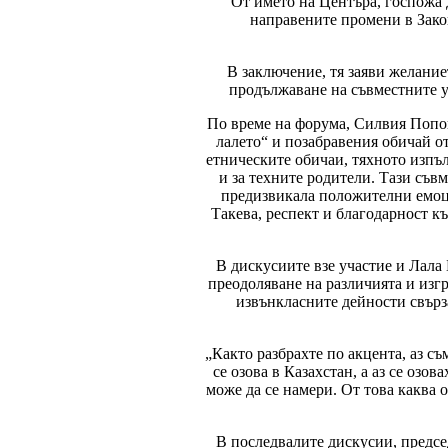
От името на Центъра, госпожа 
направените промени в Зако
В заключение, тя заяви желание
продължаване на съвместните у
По време на форума, Силвия Попов
лалето“ и позабравения обичай о
етническите обичаи, тяхното изпъл
и за техните родители. Тази съв
предизвикала положителни емоци
Такева, респект и благодарност къ
В дискусиите взе участие и Лала 
преодоляване на различията и изг
извънкласните дейности свърза
„Както разбрахте по акцента, аз с
се озова в Казахстан, а аз се озо
може да се намери. От това каква 
В последвалите дискусии, предсе