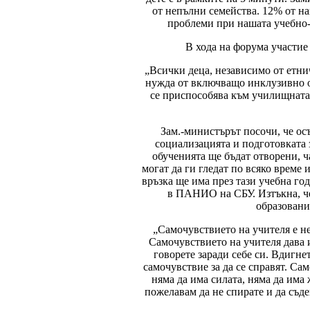
от непълни семейства. 12% от на
проблеми при нашата учебно-в
В хода на форума участие
„Всички деца, независимо от етни
нужда от включващо инклузивно об
се приспособява към училищната 
Зам.-министърът посочи, че ос
социализацията и подготовката 
обученията ще бъдат отворени, ч
могат да ги гледат по всяко време
връзка ще има през тази учебна го
в ПАНИО на СБУ. Изтъкна, че
образовани
„Самочувствието на учителя е не
Самочувствието на учителя дава и 
говорете заради себе си. Вдигнет
самочувствие за да се справят. Са
няма да има силата, няма да има 
пожелавам да не спирате и да съде