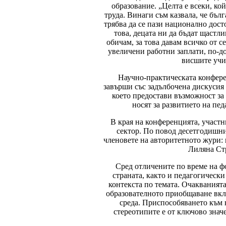
образование. „Целта е всеки, ко
труда. Винаги съм казвала, че бъл
трябва да се пази национално досто
това, децата ни да бъдат щастли
обичам, за това давам всичко от 
увеличени работни заплати, по-д
висшите учил
Научно-практическата конфере
завърши със задълбочена дискусия
което предостави възможност за 
носят за развитието на пе
В края на конференцията, участ
сектор. По повод десетгодишни
членовете на авторитетното жури: 
Лиляна Стр
Сред отличените по време на ф
страната, както и педагогическ
контекста по темата. Очакванията
образователното приобщаване вкл
среда. Приспособяването към 
стереотипите е от ключово знач