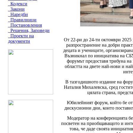
Кодекси
Закони
Наредби
Правилници
Постановления
Решения, Заповеди
Проекти на
От 22-ри до 24-ти октомври 2025
документи
разпространение на добри практ
децата и учениците, организиран
Възникнал по инициатива на СБУ 
форумът предоставя трибуна на 
областта на двете най-нови и на
инте
В тазгодишното издание на форум
Наталия Михалевска, сред гостит
цялата страна, предст
Юбилейният форум, който бе отк
дискусионни дни, които поставих
Модератор на конференцията беш
посветен на приобщаващото и инте
това, че даде своята инициати