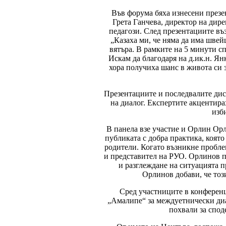
Във форума бяха изнесени презен
Грета Ганчева, директор на ди
педагози. След презентациите въ
„Казаха ми, че няма да има швей
вятъра. В рамките на 5 минути с
Искам да благодаря на д.ик.н. Я
хора получиха шанс в живота си 
Презентациите и последвалите диск
на диалог. Експертите акцентир
изб
В панела взе участие и Орлин Ор
публиката с добра практика, която
родители. Когато възникне проблем
и представител на РУО. Орлинов п
и разглеждане на ситуацията п
Орлинов добави, че тоз
Сред участниците в конферен
„Амалипе“ за междуетнически диа
похвали за спод