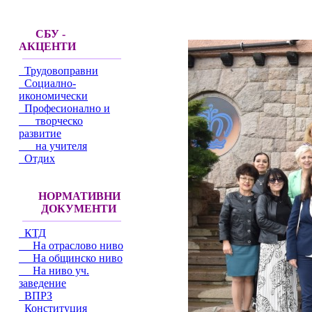
СБУ -
АКЦЕНТИ
Трудовоправни
Социално-
икономически
Професионално и
творческо
развитие
на учителя
Отдих
НОРМАТИВНИ
ДОКУМЕНТИ
КТД
На отраслово ниво
На общинско ниво
На ниво уч.
заведение
ВПРЗ
Конституция