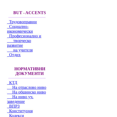
BUT - ACCENTS
Трудовоправни
Социално-
икономически
Професионално и
творческо
развитие
на учителя
Отдих
НОРМАТИВНИ
ДОКУМЕНТИ
КТД
На отраслово ниво
На общинско ниво
На ниво уч.
заведение
ВПРЗ
Конституция
Кодекси