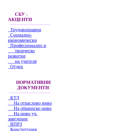
СБУ -
АКЦЕНТИ
Трудовоправни
Социално-
икономически
Професионално и
творческо
развитие
на учителя
Отдих
НОРМАТИВНИ
ДОКУМЕНТИ
КТД
На отраслово ниво
На общинско ниво
На ниво уч.
заведение
ВПРЗ
Конституция