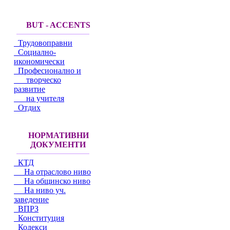
BUT - ACCENTS
Трудовоправни
Социално-
икономически
Професионално и
творческо
развитие
на учителя
Отдих
НОРМАТИВНИ
ДОКУМЕНТИ
КТД
На отраслово ниво
На общинско ниво
На ниво уч.
заведение
ВПРЗ
Конституция
Кодекси