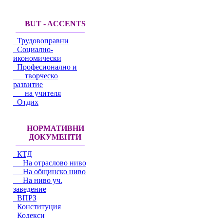
BUT - ACCENTS
Трудовоправни
Социално-
икономически
Професионално и
творческо
развитие
на учителя
Отдих
НОРМАТИВНИ
ДОКУМЕНТИ
КТД
На отраслово ниво
На общинско ниво
На ниво уч.
заведение
ВПРЗ
Конституция
Кодекси