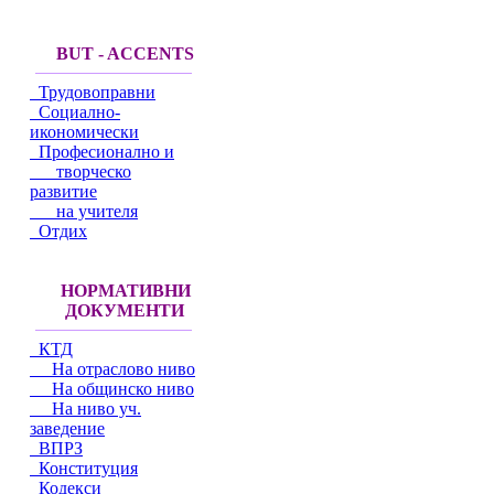
BUT - ACCENTS
Трудовоправни
Социално-
икономически
Професионално и
творческо
развитие
на учителя
Отдих
НОРМАТИВНИ
ДОКУМЕНТИ
КТД
На отраслово ниво
На общинско ниво
На ниво уч.
заведение
ВПРЗ
Конституция
Кодекси