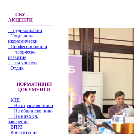
СБУ -
АКЦЕНТИ
Трудовоправни
Социално-
икономически
Професионално и
творческо
развитие
на учителя
Отдих
НОРМАТИВНИ
ДОКУМЕНТИ
КТД
На отраслово ниво
На общинско ниво
На ниво уч.
заведение
ВПРЗ
Конституция