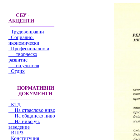
СБУ -
АКЦЕНТИ
Трудовоправни
Социално-
икономически
Професионално и
творческо
развитие
на учителя
Отдих
НОРМАТИВНИ
ДОКУМЕНТИ
КТД
На отраслово ниво
На общинско ниво
На ниво уч.
заведение
ВПРЗ
Конституция