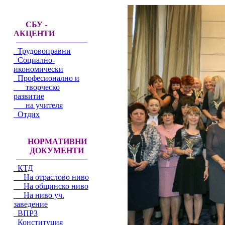
СБУ -
АКЦЕНТИ
Трудовоправни
Социално-
икономически
Професионално и
творческо
развитие
на учителя
Отдих
НОРМАТИВНИ
ДОКУМЕНТИ
КТД
На отраслово ниво
На общинско ниво
На ниво уч.
заведение
ВПРЗ
Конституция