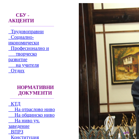
СБУ -
АКЦЕНТИ
Трудовоправни
Социално-
икономически
Професионално и
творческо
развитие
на учителя
Отдих
НОРМАТИВНИ
ДОКУМЕНТИ
КТД
На отраслово ниво
На общинско ниво
На ниво уч.
заведение
ВПРЗ
Конституция