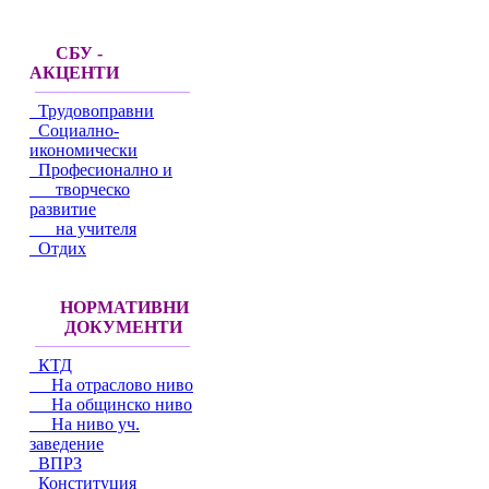
СБУ -
АКЦЕНТИ
Трудовоправни
Социално-
икономически
Професионално и
творческо
развитие
на учителя
Отдих
НОРМАТИВНИ
ДОКУМЕНТИ
КТД
На отраслово ниво
На общинско ниво
На ниво уч.
заведение
ВПРЗ
Конституция